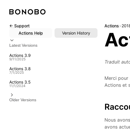
Skip
← Support
Actions
>
201
Ac
to
Actions
Help
Version History
content
Latest Versions
Actions 3.9
9/11/2025
Traduit aut
Actions 3.8
7/1/2025
Merci pour 
Actions 3.5
Actions et 
11/1/2024
Older Versions
Raccou
Nous avons 
avons actue