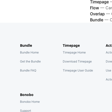
Timepage
Flow
—
Car
Overlap
—
Bundle
—
O
Bundle
Timepage
Act
Bundle Home
Timepage Home
Act
Get the Bundle
Download Timepage
Dow
Bundle FAQ
Timepage User Guide
Use 
Acti
Bonobo
Bonobo Home
Support