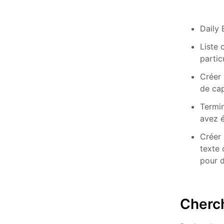
Daily 
Liste 
partic
Créer 
de cap
Termin
avez é
Créer 
texte 
pour d
Cherc