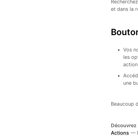
Recherchez 
et dans la 
Bouton
Vos no
les op
action
Accéde
une bu
Beaucoup d’
Découvrez 
Actions
—