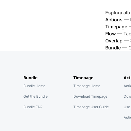
Esplora al
Actions
—
Timepage
Flow
—
Tac
Overlap
—
Bundle
—
O
Bundle
Timepage
Act
Bundle Home
Timepage Home
Act
Get the Bundle
Download Timepage
Dow
Bundle FAQ
Timepage User Guide
Use 
Acti