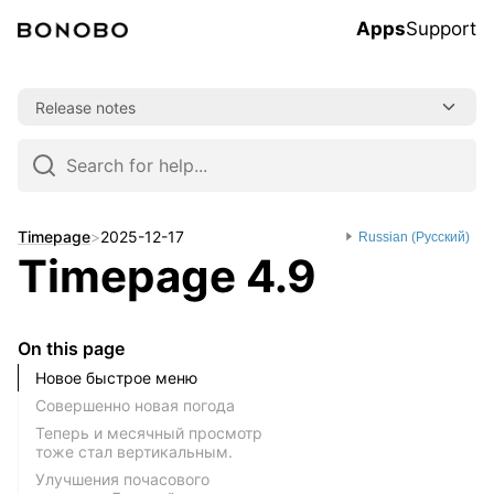
Apps
Support
Skip
Release notes
to
content
Skip
to
navigation
Timepage
>
2025-12-17
Russian (Pусский)
Timepage 4.9
On this page
Новое быстрое меню
Совершенно новая погода
Теперь и месячный просмотр
тоже стал вертикальным.
Улучшения почасового