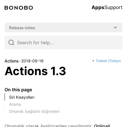
Apps
Support
Skip
Release notes
to
content
Skip
to
navigation
Actions
>
2018-09-16
Turkish (Türkçe)
Actions 1.3
On this page
Siri Kısayolları
Arama
Dinamik bağlantı düğmeleri
Otomatik olarak İngilizce’den çevrilmiştir.
Orijinali