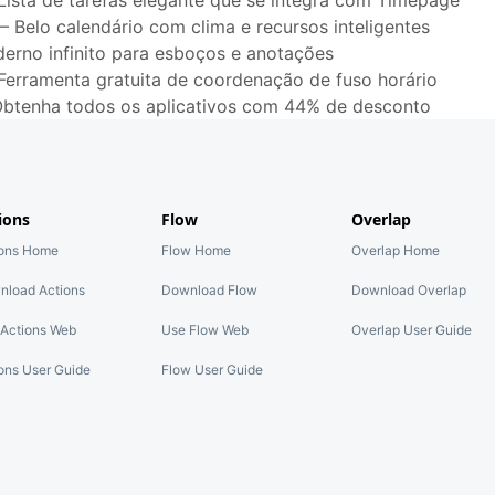
Lista de tarefas elegante que se integra com Timepage
—
Belo calendário com clima e recursos inteligentes
erno infinito para esboços e anotações
Ferramenta gratuita de coordenação de fuso horário
btenha todos os aplicativos com 44% de desconto
ions
Flow
Overlap
ions Home
Flow Home
Overlap Home
nload Actions
Download Flow
Download Overlap
Actions Web
Use Flow Web
Overlap User Guide
ons User Guide
Flow User Guide