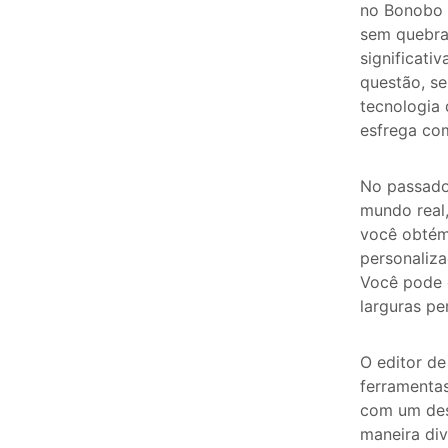
no Bonobo F
sem quebrar
significati
questão, s
tecnologia
esfrega com
No passado
mundo real,
você obtém
personaliza
Você pode c
larguras pe
O editor de
ferramentas
com um des
maneira di