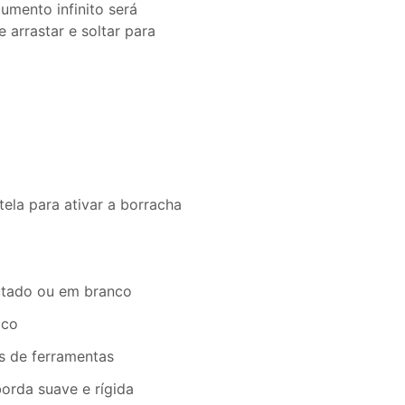
mento infinito será
 arrastar e soltar para
ela para ativar a borracha
autado ou em branco
oco
s de ferramentas
orda suave e rígida