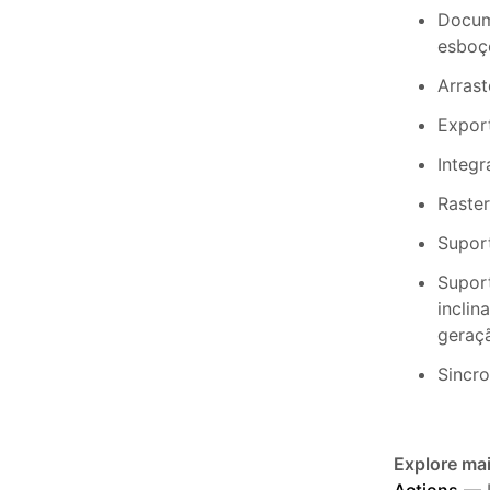
Docum
esboç
Arrast
Expor
Integr
Raster
Suport
Supor
inclin
geraç
Sincr
Explore ma