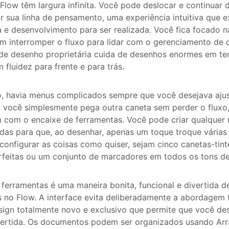
low têm largura infinita. Você pode deslocar e continuar
 sua linha de pensamento, uma experiência intuitiva que e
va e desenvolvimento para ser realizada. Você fica focado n
em interromper o fluxo para lidar com o gerenciamento de
 de desenho proprietária cuida de desenhos enormes em t
 fluidez para frente e para trás.
, havia menus complicados sempre que você desejava ajus
 você simplesmente pega outra caneta sem perder o fluxo,
 com o encaixe de ferramentas. Você pode criar qualquer
das para que, ao desenhar, apenas um toque troque várias
onfigurar as coisas como quiser, sejam cinco canetas-tint
rfeitas ou um conjunto de marcadores em todos os tons de
 ferramentas é uma maneira bonita, funcional e divertida d
 no Flow. A interface evita deliberadamente a abordagem t
ign totalmente novo e exclusivo que permite que você des
vertida. Os documentos podem ser organizados usando Arra