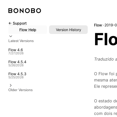
Skip
← Support
Flow
>
2019-0
to
Flow
Help
Version History
Fl
content
Latest Versions
Flow 4.6
7/27/2026
Traduzido 
Flow 4.5.4
5/26/2026
O Flow foi 
Flow 4.5.3
5/25/2026
mesma atenç
Ele represe
Older Versions
O estado de
abordagens 
com dois re