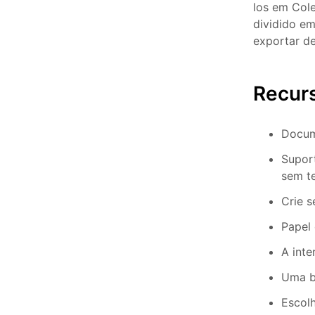
los em Col
dividido em
exportar de
Recur
Docume
Suport
sem t
Crie s
Papel
A int
Uma bo
Escolh