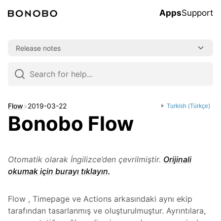
Apps
Support
Skip
Release notes
to
content
Skip
to
navigation
Flow
>
2019-03-22
Turkish (Türkçe)
Bonobo Flow
Otomatik olarak İngilizce’den çevrilmiştir.
Orijinali
okumak için burayı tıklayın.
Flow , Timepage ve Actions arkasındaki aynı ekip
tarafından tasarlanmış ve oluşturulmuştur. Ayrıntılara,